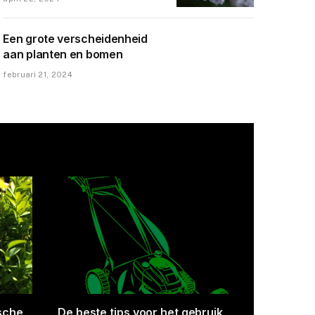
Een grote verscheidenheid
aan planten en bomen
februari 21, 2024
eren
Het geheim van succesvolle
Hoe kies 