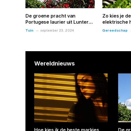
De groene pracht van
Zo kies je d
Portugese laurier uit Lunteren
elektrische
ontdekken
voor jouw tu
Tuin
Gereedschap
september 23, 2024
Wereldnieuws
t gebruik
Creatieve ideeën voor
Kamer