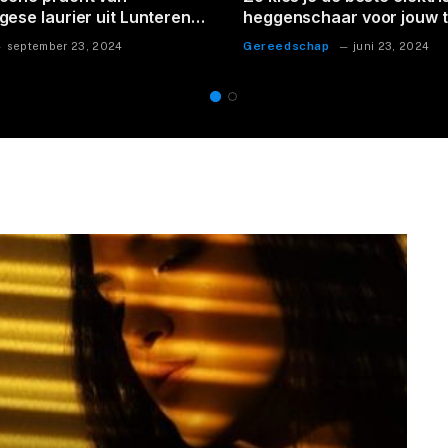
en voor elk interieur
met een accu bladblazer 
opvangzak
gen
Tuin
juni 23, 2024
juni 23, 2024