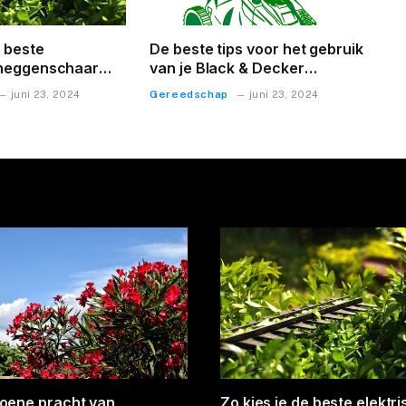
e beste
De beste tips voor het gebruik
 heggenschaar
van je Black & Decker
in
grasmaaier
Gereedschap
juni 23, 2024
juni 23, 2024
planten met de mooiste
Efficiënt bladeren verwijd