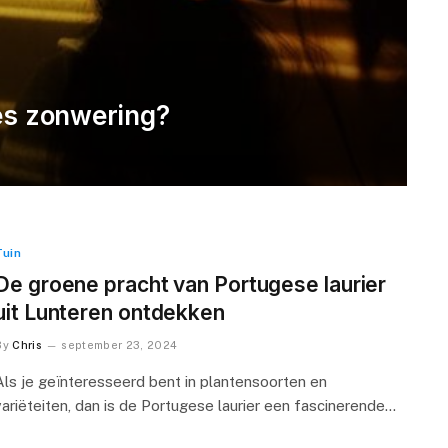
ies zonwering?
Tuin
De groene pracht van Portugese laurier
uit Lunteren ontdekken
By
Chris
september 23, 2024
Als je geïnteresseerd bent in plantensoorten en
variëteiten, dan is de Portugese laurier een fascinerende…