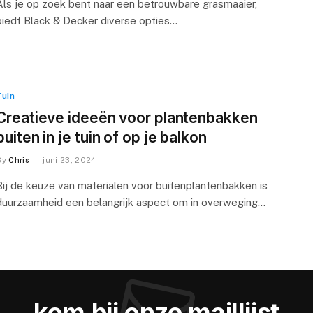
Als je op zoek bent naar een betrouwbare grasmaaier,
biedt Black & Decker diverse opties…
Tuin
Creatieve ideeën voor plantenbakken
buiten in je tuin of op je balkon
By
Chris
juni 23, 2024
Bij de keuze van materialen voor buitenplantenbakken is
duurzaamheid een belangrijk aspect om in overweging…
kom bij onze maillijst