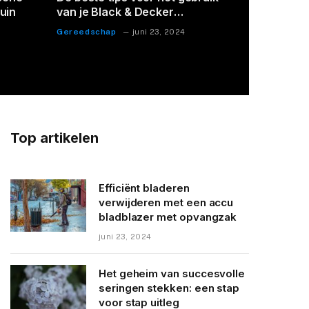
met
seringen stekken: een stap voor
zonwerin
stap uitleg
Planten
Zonwering
april 22, 2024
Top artikelen
Efficiënt bladeren
verwijderen met een accu
bladblazer met opvangzak
juni 23, 2024
Het geheim van succesvolle
seringen stekken: een stap
voor stap uitleg