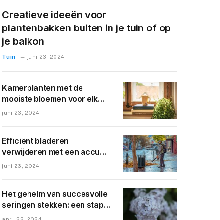
Creatieve ideeën voor
plantenbakken buiten in je tuin of op
je balkon
Tuin
juni 23, 2024
Kamerplanten met de
mooiste bloemen voor elk
interieur
juni 23, 2024
Efficiënt bladeren
verwijderen met een accu
bladblazer met opvangzak
juni 23, 2024
Het geheim van succesvolle
seringen stekken: een stap
voor stap uitleg
april 22, 2024