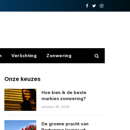
Facebook
Twitter
Instagram
n
Verlichting
Zonwering
Onze keuzes
Hoe kies ik de beste
markies zonwering?
oktober 18, 2025
De groene pracht van
Portugese laurier uit