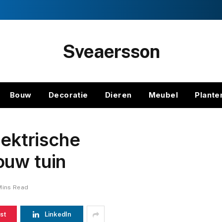
Sveaersson
Bouw
Decoratie
Dieren
Meubel
Plante
lektrische
ouw tuin
Mins Read
st
LinkedIn