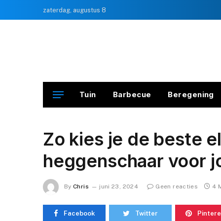
zaterdag, augustus 8
Tuin
Barbecue
Beregening
Zo kies je de beste e
heggenschaar voor j
By
Chris
juni 23, 2024
Geen reacties
4 
Facebook
Twitter
Pintere